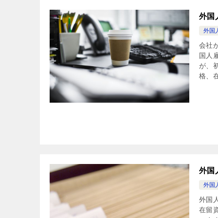
外国
外国
会社
国人
が、
格、在
外国
外国
外国
在留