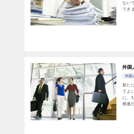
ない
できま
外国
外国
新た
てよ
に、
務遂行