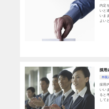
内定
いと
いま
よいと
採用
外国
採用
いい
ると
してお