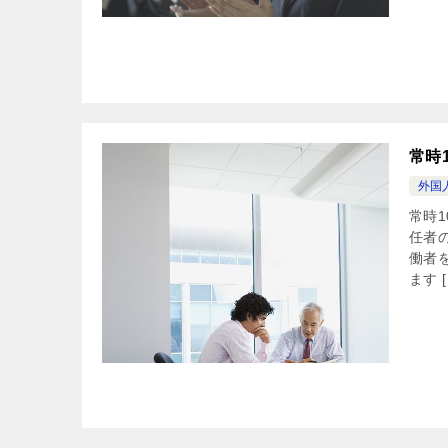
常時
外国
常時
任者
働者
ます [