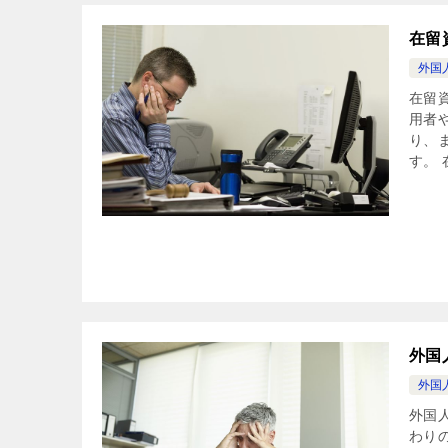
在留
外国
在留
用者
り、
す。 在
外国
外国
外国
わり