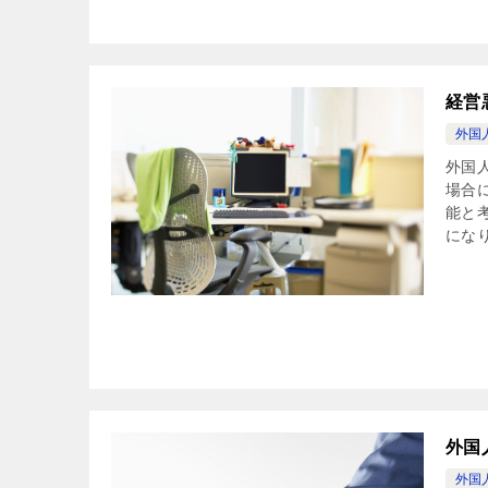
経営
外国
外国
場合
能と
になり
外国
外国