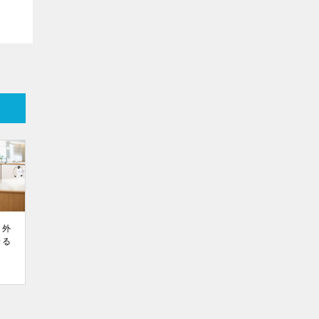
、外
きる