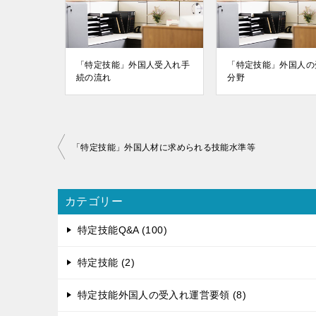
「特定技能」外国人受入れ手
「特定技能」外国人の
続の流れ
分野
投
「特定技能」外国人材に求められる技能水準等
稿
ナ
ビ
カテゴリー
ゲ
特定技能Q&A (100)
ー
シ
特定技能 (2)
ョ
ン
特定技能外国人の受入れ運営要領 (8)