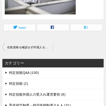
Tweet
投
在留資格を確認せず外国人を雇ってもよいのか
稿
ナ
カテゴリー
ビ
ゲ
特定技能Q&A (100)
ー
特定技能 (2)
シ
ョ
特定技能外国人の受入れ運営要領 (8)
ン
育成就労制度・特定技能制度Ｑ＆Ａ (31)