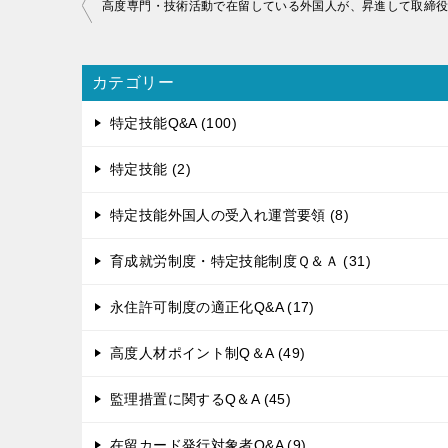
投
稿
ナ
ビ
カテゴリー
ゲ
特定技能Q&A (100)
ー
シ
特定技能 (2)
ョ
ン
特定技能外国人の受入れ運営要領 (8)
育成就労制度・特定技能制度Ｑ＆Ａ (31)
永住許可制度の適正化Q&A (17)
高度人材ポイント制Q＆A (49)
監理措置に関するQ＆A (45)
在留カード発行対象者Q&A (9)