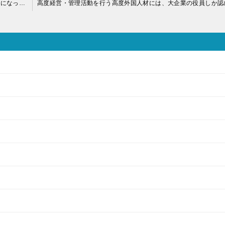
高度専門・技術活動で在留している外国人が、昇進して取締役になったとき、在留資格の変更は必要か？