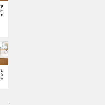
更新
用さ
き続
留し
て取
資格