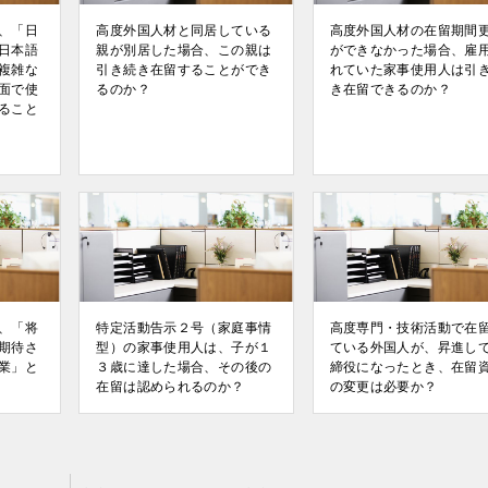
、「日
高度外国人材と同居している
高度外国人材の在留期間
日本語
親が別居した場合、この親は
ができなかった場合、雇
複雑な
引き続き在留することができ
れていた家事使用人は引
面で使
るのか？
き在留できるのか？
ること
、「将
特定活動告示２号（家庭事情
高度専門・技術活動で在
期待さ
型）の家事使用人は、子が１
ている外国人が、昇進し
業」と
３歳に達した場合、その後の
締役になったとき、在留
在留は認められるのか？
の変更は必要か？