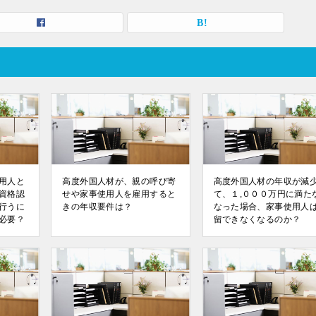
用人と
高度外国人材が、親の呼び寄
高度外国人材の年収が減
資格認
せや家事使用人を雇用すると
て、１,０００万円に満た
行うに
きの年収要件は？
なった場合、家事使用人
必要？
留できなくなるのか？