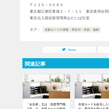
〒１３５－００６４
東京都江東区青海２－７－１１ 東京港湾合同
東京出入国在留管理局おだいば分室
タグ
在留カードの更新・再交付・失効・返納
Tweet
関連記事
「永住者」又は「高度専門職
在留カードを紛失した
２号」で、在留カードの有効
や、再交付を受ける場