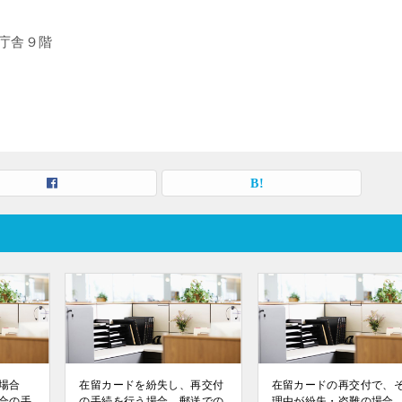
庁舎９階
場合
在留カードを紛失し、再交付
在留カードの再交付で、
合の手
の手続を行う場合、郵送での
理由が紛失・盗難の場合