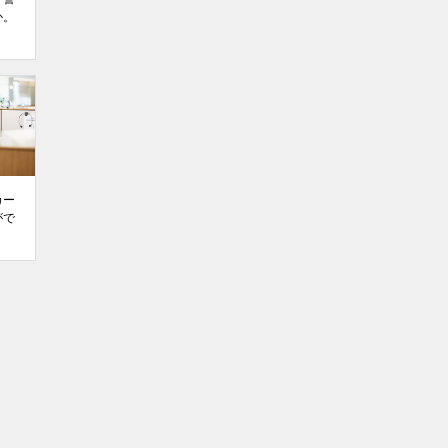
か。
カー
がで