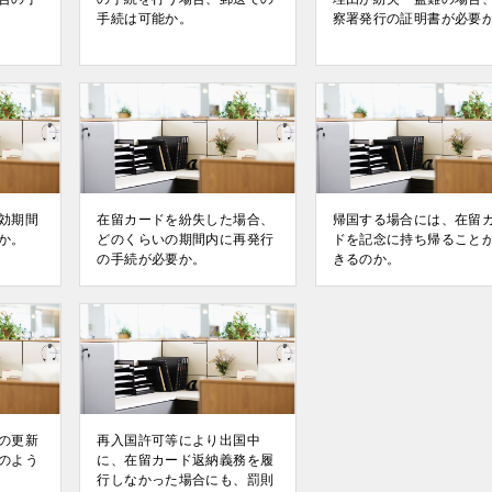
手続は可能か。
察署発行の証明書が必要
効期間
在留カードを紛失した場合、
帰国する場合には、在留
か。
どのくらいの期間内に再発行
ドを記念に持ち帰ること
の手続が必要か。
きるのか。
の更新
再入国許可等により出国中
のよう
に、在留カード返納義務を履
行しなかった場合にも、罰則