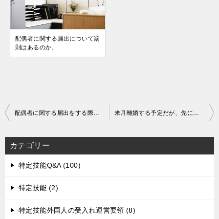
配偶者に関する届出について罰
則はあるのか。
投
配偶者に関する届出をする際に離婚届受理証明書などの資料は必要か。
来月離婚する予定だが、先に届出を出すことがきるのか。
稿
ナ
カテゴリー
ビ
ゲ
特定技能Q&A (100)
ー
特定技能 (2)
シ
ョ
特定技能外国人の受入れ運営要領 (8)
ン