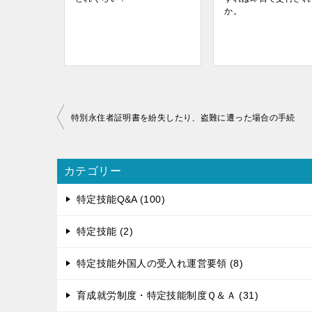
か。
投
特別永住者証明書を紛失したり、盗難に遭った場合の手続
稿
ナ
ビ
カテゴリー
ゲ
特定技能Q&A (100)
ー
シ
特定技能 (2)
ョ
ン
特定技能外国人の受入れ運営要領 (8)
育成就労制度・特定技能制度Ｑ＆Ａ (31)