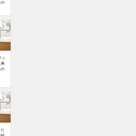
るの
チッ
も再
るの
した
手続