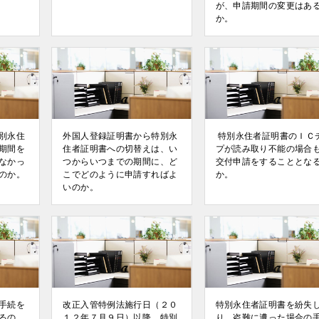
が、申請期間の変更はあ
か。
別永住
外国人登録証明書から特別永
特別永住者証明書のＩＣ
期間を
住者証明書への切替えは、い
プが読み取り不能の場合
なかっ
つからいつまでの期間に、ど
交付申請をすることとな
のか。
こでどのように申請すればよ
か。
いのか。
手続を
改正入管特例法施行日（２０
特別永住者証明書を紛失
るの
１２年７月９日）以降、特別
り、盗難に遭った場合の