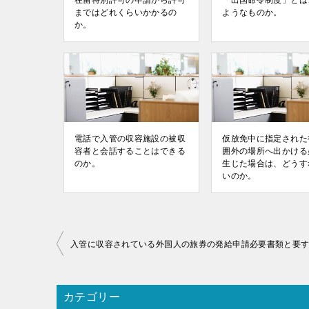
在留特別許可の申請から許可
「出国命令制度」とは
まではどれくらいかかるの
ようなものか。
か。
電話で入管の収容施設の被収
仮放免中に指定された
容者と会話することはできる
囲外の場所へ出かける
のか。
生じた場合は、どうす
いのか。
投
入管に収容されている外国人の旅券の発給申請必要書類と要
稿
ナ
ビ
カテゴリー