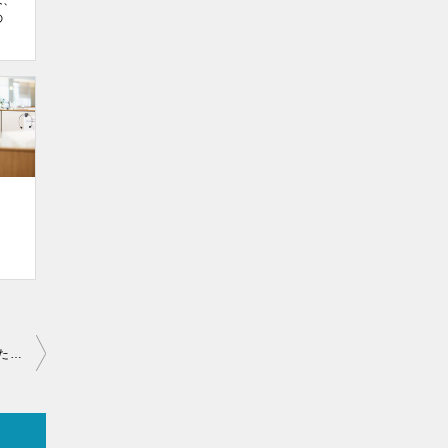
は、
の
監理措置決定（又は仮放免許可）を受けて自費出国することになったが、出国予定便に乗り遅れた場合、どうしたらいいのか。