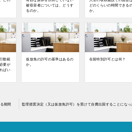
、どの
有効な旅券を所持していない
入管の収容施設での面会
被収容者については、どうす
どのくらいの時間できる
るのか。
か。
行動範
仮放免の許可の基準はあるの
在留特別許可とは何？
必要が
か。
ればい
する期間