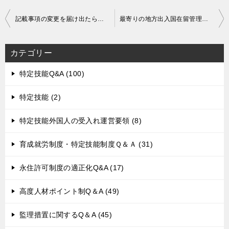
投
記載事項の変更を届け出たら、新たな在留カードが発行されるのか。
最寄りの地方出入国在留管理局で、住居地を届け出ることができるのか。
稿
ナ
カテゴリー
ビ
ゲ
特定技能Q&A (100)
ー
特定技能 (2)
シ
ョ
特定技能外国人の受入れ運営要領 (8)
ン
育成就労制度・特定技能制度Ｑ＆Ａ (31)
永住許可制度の適正化Q&A (17)
高度人材ポイント制Q＆A (49)
監理措置に関するQ＆A (45)