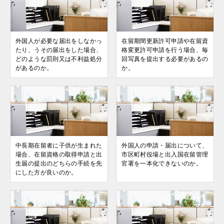
外国人が必要な届出をしなかっ
在留期間更新許可申請や在留資
たり、うその届出をした場合、
格変更許可申請を行う場合、毎
どのような罰則又は不利益処分
回写真を提出する必要があるの
があるのか。
か。
中長期在留者に子供が生まれた
外国人の申請・届出について、
場合、在留資格の取得申請と出
市区町村役場と出入国在留管理
生届の提出のどちらの手続を先
官署を一本化できないのか。
にした方が良いのか。