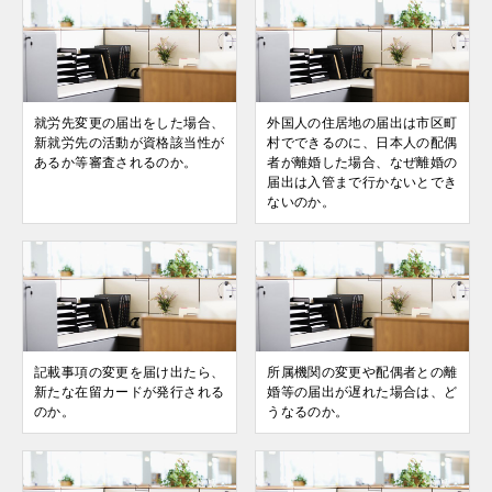
就労先変更の届出をした場合、
外国人の住居地の届出は市区町
新就労先の活動が資格該当性が
村でできるのに、日本人の配偶
あるか等審査されるのか。
者が離婚した場合、なぜ離婚の
届出は入管まで行かないとでき
ないのか。
記載事項の変更を届け出たら、
所属機関の変更や配偶者との離
新たな在留カードが発行される
婚等の届出が遅れた場合は、ど
のか。
うなるのか。