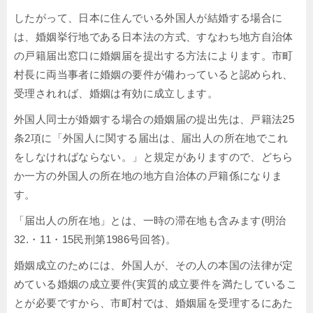
したがって、日本に住んでいる外国人が結婚する場合に
は、婚姻挙行地である日本法の方式、すなわち地方自治体
の戸籍届出窓口に婚姻届を提出する方法によります。市町
村長に両当事者に婚姻の要件が備わっていると認められ、
受理されれば、婚姻は有効に成立します。
外国人同士が婚姻する場合の婚姻届の提出先は、戸籍法25
条2項に「外国人に関する届出は、届出人の所在地でこれ
をしなければならない。」と規定がありますので、どちら
か一方の外国人の所在地の地方自治体の戸籍係になりま
す。
「届出人の所在地」とは、一時の滞在地も含みます(明治
32.・11・15民刑第1986号回答)。
婚姻成立のためには、外国人が、その人の本国の法律が定
めている婚姻の成立要件(実質的成立要件を満たしているこ
とが必要ですから、市町村では、婚姻届を受理するにあた