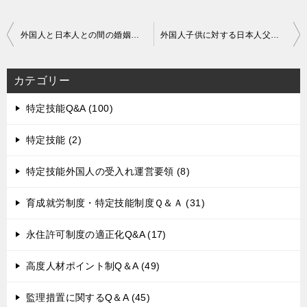
投
外国人と日本人との間の婚姻手続
外国人子供に対する日本人父の認知
稿
ナ
カテゴリー
ビ
ゲ
特定技能Q&A (100)
ー
特定技能 (2)
シ
ョ
特定技能外国人の受入れ運営要領 (8)
ン
育成就労制度・特定技能制度Ｑ＆Ａ (31)
永住許可制度の適正化Q&A (17)
高度人材ポイント制Q＆A (49)
監理措置に関するQ＆A (45)