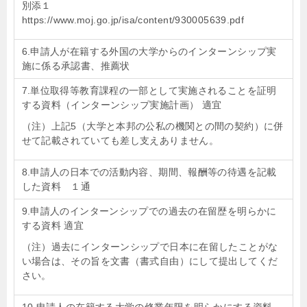
別添１
https://www.moj.go.jp/isa/content/930005639.pdf
6.申請人が在籍する外国の大学からのインターンシップ実
施に係る承認書、推薦状
7.単位取得等教育課程の一部として実施されることを証明
する資料（インターンシップ実施計画） 適宜
（注）上記5（大学と本邦の公私の機関との間の契約）に併
せて記載されていても差し支えありません。
8.申請人の日本での活動内容、期間、報酬等の待遇を記載
した資料 １通
9.申請人のインターンシップでの過去の在留歴を明らかに
する資料 適宜
（注）過去にインターンシップで日本に在留したことがな
い場合は、その旨を文書（書式自由）にして提出してくだ
さい。