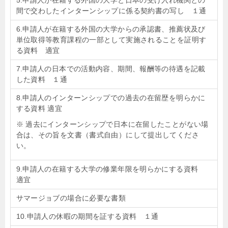
5.申請人が在籍する外国の大学と日本の受け入れ機関との
間で交わしたインターンシップに係る契約書の写し １通
6.申請人が在籍する外国の大学からの承認書、推薦状及び
単位取得等教育課程の一部として実施されることを証明す
る資料 適宜
7.申請人の日本での活動内容、期間、報酬等の待遇を記載
した資料 １通
8.申請人のインターンシップでの過去の在留歴を明らかに
する資料 適宜
※ 過去にインターンシップで日本に在留したことがない場
合は、その旨を文書（書式自由）にして提出してくださ
い。
9.申請人の在籍する大学の修業年限を明らかにする資料
適宜
サマージョブの場合に必要な書類
10.申請人の休暇の期間を証する資料 １通