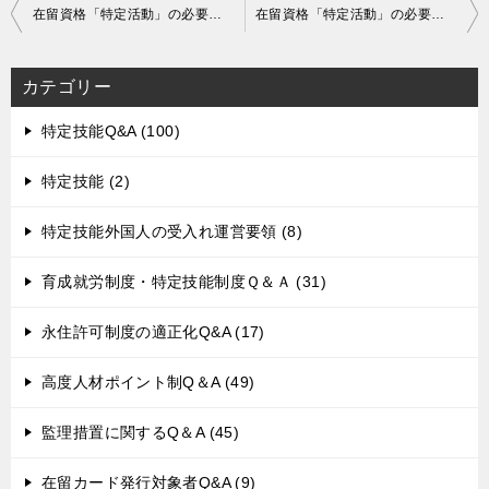
投
在留資格「特定活動」の必要書類（医療滞在及びその同伴者）
在留資格「特定活動」の必要書類（家事使用人）
稿
ナ
カテゴリー
ビ
ゲ
特定技能Q&A (100)
ー
特定技能 (2)
シ
ョ
特定技能外国人の受入れ運営要領 (8)
ン
育成就労制度・特定技能制度Ｑ＆Ａ (31)
永住許可制度の適正化Q&A (17)
高度人材ポイント制Q＆A (49)
監理措置に関するQ＆A (45)
在留カード発行対象者Q&A (9)