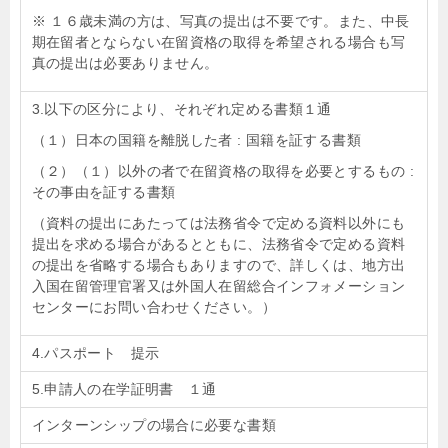
※ １６歳未満の方は、写真の提出は不要です。また、中長
期在留者とならない在留資格の取得を希望される場合も写
真の提出は必要ありません。
3.以下の区分により、それぞれ定める書類１通
（１）日本の国籍を離脱した者 : 国籍を証する書類
（２）（１）以外の者で在留資格の取得を必要とするもの :
その事由を証する書類
（資料の提出にあたっては法務省令で定める資料以外にも
提出を求める場合があるとともに、法務省令で定める資料
の提出を省略する場合もありますので、詳しくは、地方出
入国在留管理官署又は外国人在留総合インフォメーション
センターにお問い合わせください。）
4.パスポート 提示
5.申請人の在学証明書 １通
インターンシップの場合に必要な書類