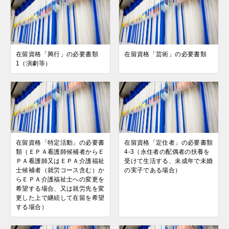
在留資格「興行」の必要書類
在留資格「芸術」の必要書類
1（演劇等）
在留資格「特定活動」の必要書
在留資格「定住者」の必要書類
類（ＥＰＡ看護師候補者からＥ
4-3（永住者の配偶者の扶養を
ＰＡ看護師又はＥＰＡ介護福祉
受けて生活する、未成年で未婚
士候補者（就労コース含む）か
の実子である場合）
らＥＰＡ介護福祉士への変更を
希望する場合、又は就労先を変
更した上で継続して在留を希望
する場合）