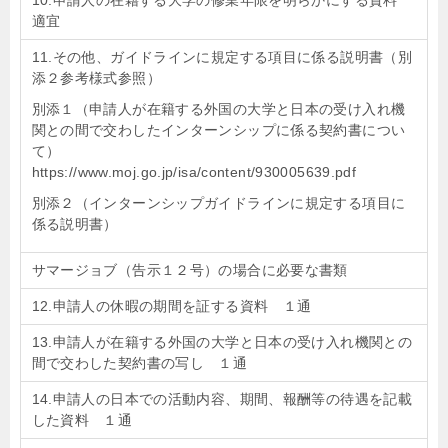
10.申請人の在籍する大学の修業年限を明らかにする資料
適宜
11.その他、ガイドラインに規定する項目に係る説明書（別
添２参考様式参照）
別添１（申請人が在籍する外国の大学と日本の受け入れ機
関との間で交わしたインターンシップに係る契約書につい
て）
https://www.moj.go.jp/isa/content/930005639.pdf
別添２（インターンシップガイドラインに規定する項目に
係る説明書）
サマージョブ（告示１２号）の場合に必要な書類
12.申請人の休暇の期間を証する資料 １通
13.申請人が在籍する外国の大学と日本の受け入れ機関との
間で交わした契約書の写し １通
14.申請人の日本での活動内容、期間、報酬等の待遇を記載
した資料 １通