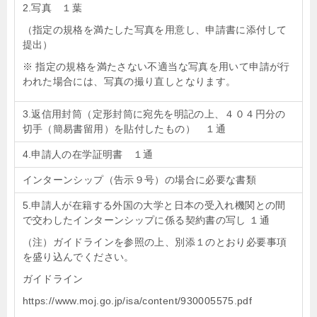
2.写真 １葉
（指定の規格を満たした写真を用意し、申請書に添付して
提出）
※ 指定の規格を満たさない不適当な写真を用いて申請が行
われた場合には、写真の撮り直しとなります。
3.返信用封筒（定形封筒に宛先を明記の上、４０４円分の
切手（簡易書留用）を貼付したもの） １通
4.申請人の在学証明書 １通
インターンシップ（告示９号）の場合に必要な書類
5.申請人が在籍する外国の大学と日本の受入れ機関との間
で交わしたインターンシップに係る契約書の写し １通
（注）ガイドラインを参照の上、別添１のとおり必要事項
を盛り込んでください。
ガイドライン
https://www.moj.go.jp/isa/content/930005575.pdf