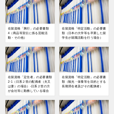
在留資格「興行」の必要書類
在留資格「特定活動」の必要書
4（商品等宣伝に係る芸能活
類（日本の大学等を卒業した留
動・その他）
学生が就職活動を行う場合）
在留資格「定住者」の必要書類
在留資格「特定活動」の必要書
2-1（日系２世の配偶者（夫又
類（観光・保養等を目的とする
は妻）の場合）-日系２世の方
長期滞在者及びその配偶者）
が会社等に勤務している場合