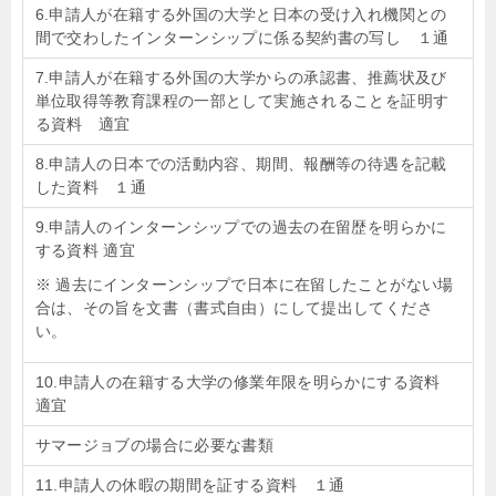
6.申請人が在籍する外国の大学と日本の受け入れ機関との
間で交わしたインターンシップに係る契約書の写し １通
7.申請人が在籍する外国の大学からの承認書、推薦状及び
単位取得等教育課程の一部として実施されることを証明す
る資料 適宜
8.申請人の日本での活動内容、期間、報酬等の待遇を記載
した資料 １通
9.申請人のインターンシップでの過去の在留歴を明らかに
する資料 適宜
※ 過去にインターンシップで日本に在留したことがない場
合は、その旨を文書（書式自由）にして提出してくださ
い。
10.申請人の在籍する大学の修業年限を明らかにする資料
適宜
サマージョブの場合に必要な書類
11.申請人の休暇の期間を証する資料 １通